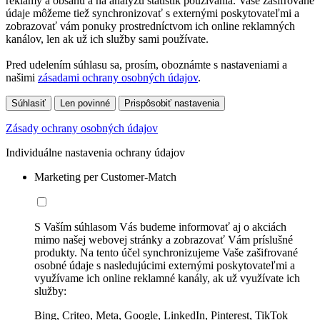
reklamy a obsahu a na analýzu štatistík používania. Vaše zašifrované
údaje môžeme tiež synchronizovať s externými poskytovateľmi a
zobrazovať vám ponuky prostredníctvom ich online reklamných
kanálov, len ak už ich služby sami používate.
Pred udelením súhlasu sa, prosím, oboznámte s nastaveniami a
našimi
zásadami ochrany osobných údajov
.
Súhlasiť
Len povinné
Prispôsobiť nastavenia
Zásady ochrany osobných údajov
Individuálne nastavenia ochrany údajov
Marketing per Customer-Match
S Vaším súhlasom Vás budeme informovať aj o akciách
mimo našej webovej stránky a zobrazovať Vám príslušné
produkty. Na tento účel synchronizujeme Vaše zašifrované
osobné údaje s nasledujúcimi externými poskytovateľmi a
využívame ich online reklamné kanály, ak už využívate ich
služby:
Bing, Criteo, Meta, Google, LinkedIn, Pinterest, TikTok