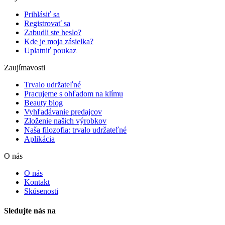
Prihlásiť sa
Registrovať sa
Zabudli ste heslo?
Kde je moja zásielka?
Uplatniť poukaz
Zaujímavosti
Trvalo udržateľné
Pracujeme s ohľadom na klímu
Beauty blog
Vyhľadávanie predajcov
Zloženie našich výrobkov
Naša filozofia: trvalo udržateľné
Aplikácia
O nás
O nás
Kontakt
Skúsenosti
Sledujte nás na