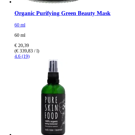
Organic Purifying Green Beauty Mask
60 ml
60 ml
€ 20,39
(€ 339,83 / l)
4.6 (19)