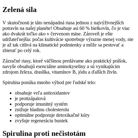
Zelená sila
V skutočnosti je táto nenápadná riasa jednou z najvýživnejších
potravín na našej planéte! Obsahuje asi 60 % bielkovín, čo je viac
ako dvakrát toľko ako v červenom mäse. Zároveň je ešte
udržateľnejšia: počas kultivácie spotrebuje výrazne menej vody, nie
je až tak citlivá na klimatické podmienky a môže sa pestovať a
zbierať po celý rok.
Zázračné riasy, ktoré väčšinou predávame ako praktický prášok,
navyše obsahujú esenciálne aminokyseliny a sú vynikajúcim
zdrojom železa, draslíka, vitamínov B, jódu a ďalších živín.
Spirulina ponúka mnoho výhod pre ľudské telo:
obsahuje veľa antioxidantov
je protizápalová
podporuje imunitný systém
znižuje hladinu cholesterolu
optimálne podporuje detoxikačné kúry
zvyšuje regeneráciu buniek
Spirulina proti nečistotám