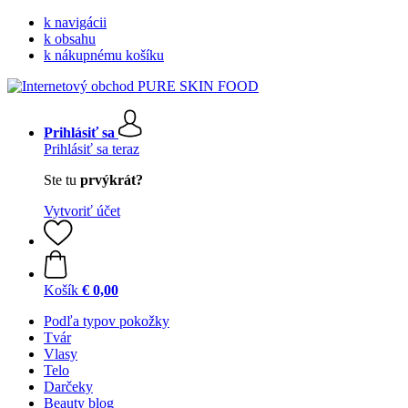
k navigácii
k obsahu
k nákupnému košíku
Prihlásiť sa
Prihlásiť sa teraz
Ste tu
prvýkrát?
Vytvoriť účet
Košík
€ 0,00
Podľa typov pokožky
Tvár
Vlasy
Telo
Darčeky
Beauty blog