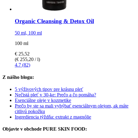
Organic Cleansing & Detox Oil
50 ml, 100 ml
100 ml
€ 25,52
(€ 255,20 / l)
4.7 (82)
Z nášho blogu:
5 výživových tipov pre krásnu pleť
Nečistá pleť v 30-ke: Prečo a čo pomáha?
Esenciálne oleje v kozmetike
Prečo by ste sa mali vyhýbať esenciálnym olejom, ak máte
citlivú pokožku
Ingrediencia týždňa: extrakt z magnólie
Objavte v obchode PURE SKIN FOOD: