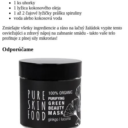
1 ks uhorky
1 lyžica kokosového oleja
1 až 2 čajové lyžičky prášku spiruliny
voda alebo kokosová voda
Zmiešajte všetky ingrediencie a ráno na lačný žalúdok vypite tento
osviežujúci a zdravý nápoj na zahnanie smädu - takto vaše telo
profituje z plnej sily mikrorias!
Odporúčame