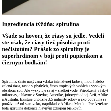
Ingrediencia týždňa: spirulina
Všade sa hovorí, že riasy sú jedlé. Vedeli
ste však, že riasy tiež pôsobia proti
nečistotám? Prášok zo spiruliny je
superhrdinom v boji proti pupienkom a
čiernym bodkám!
Spirulina, často nazývaná vďaka intenzívnej farbe aj modrá alebo
zelená riasa, rastie v plytkých, často tropických vodách s vysokým
obsahom soli. Ale vyskytuje sa aj v sladkej vode. Prirodzený výskyt
mikrorias je hlavne v Strednej Amerike, juhovýchodnej Ázii, Afrike
a Austrálii. Existuje približne 3,5 miliardy rokov a ako potravina sa
používa už od staroveku, napríklad v Afrike a Mexiku. Pre Aztékov
bola spirulina dokonca hlavným zdrojom bielkovín.