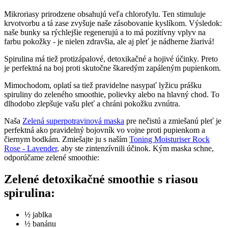
Mikroriasy prirodzene obsahujú veľa chlorofylu. Ten stimuluje
krvotvorbu a tá zase zvyšuje naše zásobovanie kyslíkom. Výsledok:
naše bunky sa rýchlejšie regenerujú a to má pozitívny vplyv na
farbu pokožky - je nielen zdravšia, ale aj pleť je nádherne žiarivá!
Spirulina má tiež protizápalové, detoxikačné a hojivé účinky. Preto
je perfektná na boj proti skutočne škaredým zapáleným pupienkom.
Mimochodom, oplatí sa tiež pravidelne nasypať lyžicu prášku
spiruliny do zeleného smoothie, polievky alebo na hlavný chod. To
dlhodobo zlepšuje vašu pleť a chráni pokožku zvnútra.
Naša
Zelená superpotravinová maska
pre nečistú a zmiešanú pleť je
perfektná ako pravidelný bojovník vo vojne proti pupienkom a
čiernym bodkám. Zmiešajte ju s naším
Toning Moisturiser Rock
Rose - Lavender
, aby ste zintenzívnili účinok. Kým maska schne,
odporúčame zelené smoothie:
Zelené detoxikačné smoothie s riasou
spirulina:
½ jablka
½ banánu