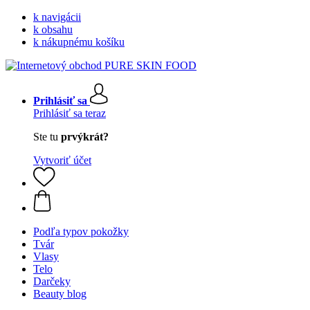
k navigácii
k obsahu
k nákupnému košíku
Prihlásiť sa
Prihlásiť sa teraz
Ste tu
prvýkrát?
Vytvoriť účet
Podľa typov pokožky
Tvár
Vlasy
Telo
Darčeky
Beauty blog