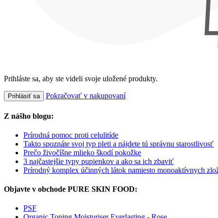
Prihláste sa, aby ste videli svoje uložené produkty.
Pokračovať v nakupovaní
Prihlásiť sa
Z nášho blogu:
Prírodná pomoc proti celulitíde
Takto spoznáte svoj typ pleti a nájdete tú správnu starostlivosť
Prečo živočíšne mlieko škodí pokožke
3 najčastejšie typy pupienkov a ako sa ich zbaviť
Prírodný komplex účinných látok namiesto monoaktívnych zlo
Objavte v obchode PURE SKIN FOOD:
PSF
Organic Toning Moisturiser Everlasting - Rose