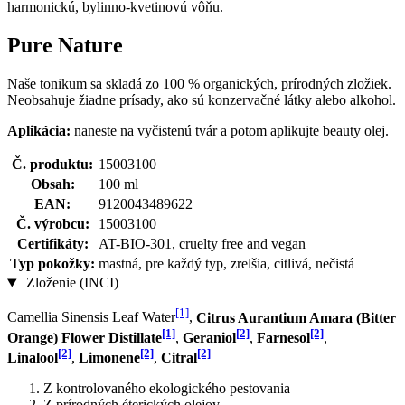
harmonickú, bylinno-kvetinovú vôňu.
Pure Nature
Naše tonikum sa skladá zo 100 % organických, prírodných zložiek.
Neobsahuje žiadne prísady, ako sú konzervačné látky alebo alkohol.
Aplikácia:
naneste na vyčistenú tvár a potom aplikujte beauty olej.
Č. produktu:
15003100
Obsah:
100 ml
EAN:
9120043489622
Č. výrobcu:
15003100
Certifikáty:
AT-BIO-301, cruelty free and vegan
Typ pokožky:
mastná, pre každý typ, zrelšia, citlivá, nečistá
Zloženie (INCI)
[1]
Camellia Sinensis Leaf Water
,
Citrus Aurantium Amara (Bitter
[1]
[2]
[2]
Orange) Flower Distillate
,
Geraniol
,
Farnesol
,
[2]
[2]
[2]
Linalool
,
Limonene
,
Citral
Z kontrolovaného ekologického pestovania
Z prírodných éterických olejov