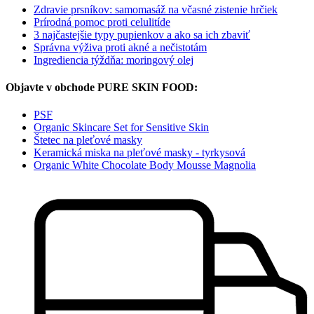
Zdravie prsníkov: samomasáž na včasné zistenie hrčiek
Prírodná pomoc proti celulitíde
3 najčastejšie typy pupienkov a ako sa ich zbaviť
Správna výživa proti akné a nečistotám
Ingrediencia týždňa: moringový olej
Objavte v obchode PURE SKIN FOOD:
PSF
Organic Skincare Set for Sensitive Skin
Štetec na pleťové masky
Keramická miska na pleťové masky - tyrkysová
Organic White Chocolate Body Mousse Magnolia