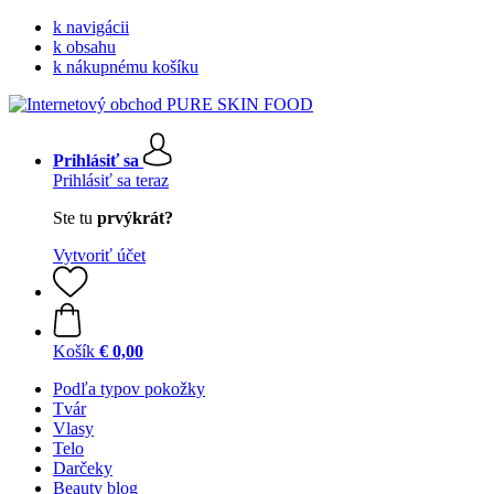
k navigácii
k obsahu
k nákupnému košíku
Prihlásiť sa
Prihlásiť sa teraz
Ste tu
prvýkrát?
Vytvoriť účet
Košík
€ 0,00
Podľa typov pokožky
Tvár
Vlasy
Telo
Darčeky
Beauty blog