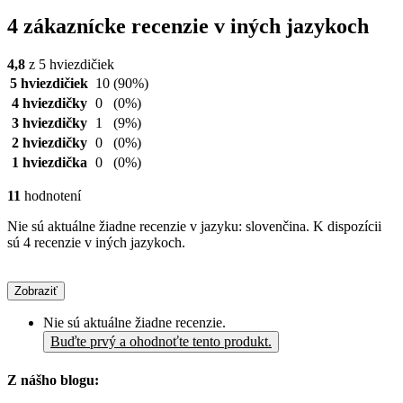
4 zákaznícke recenzie v iných jazykoch
4,8
z 5 hviezdičiek
5 hviezdičiek
10
(90%)
4 hviezdičky
0
(0%)
3 hviezdičky
1
(9%)
2 hviezdičky
0
(0%)
1 hviezdička
0
(0%)
11
hodnotení
Nie sú aktuálne žiadne recenzie v jazyku: slovenčina. K dispozícii
sú 4 recenzie v iných jazykoch.
Zobraziť
Nie sú aktuálne žiadne recenzie.
Buďte prvý a ohodnoťte tento produkt.
Z nášho blogu: