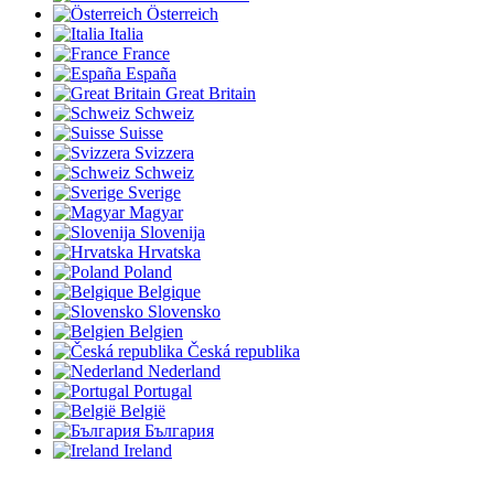
Österreich
Italia
France
España
Great Britain
Schweiz
Suisse
Svizzera
Schweiz
Sverige
Magyar
Slovenija
Hrvatska
Poland
Belgique
Slovensko
Belgien
Česká republika
Nederland
Portugal
België
България
Ireland