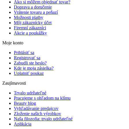
Ako si môžem objednať tovar?
Doprava a doručenie
Vrátenie tovaru a peňazí
Možnosti platby
Môj zákaznícky účet
Firemní zákazníci
Akcie a poukážky
Moje konto
Prihlásiť sa
Registrovať sa
Zabudli ste heslo?
Kde je moja zásielka?
Uplatniť poukaz
Zaujímavosti
Trvalo udržateľné
Pracujeme s ohľadom na klímu
Beauty blog
Vyhľadávanie predajcov
Zloženie našich výrobkov
Naša filozofia: trvalo udržateľné
Aplikácia