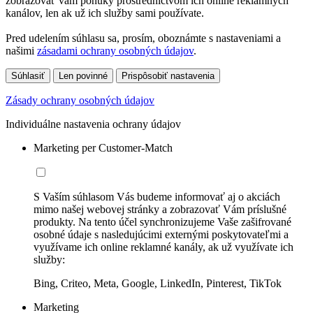
zobrazovať vám ponuky prostredníctvom ich online reklamných
kanálov, len ak už ich služby sami používate.
Pred udelením súhlasu sa, prosím, oboznámte s nastaveniami a
našimi
zásadami ochrany osobných údajov
.
Súhlasiť
Len povinné
Prispôsobiť nastavenia
Zásady ochrany osobných údajov
Individuálne nastavenia ochrany údajov
Marketing per Customer-Match
S Vaším súhlasom Vás budeme informovať aj o akciách
mimo našej webovej stránky a zobrazovať Vám príslušné
produkty. Na tento účel synchronizujeme Vaše zašifrované
osobné údaje s nasledujúcimi externými poskytovateľmi a
využívame ich online reklamné kanály, ak už využívate ich
služby:
Bing, Criteo, Meta, Google, LinkedIn, Pinterest, TikTok
Marketing