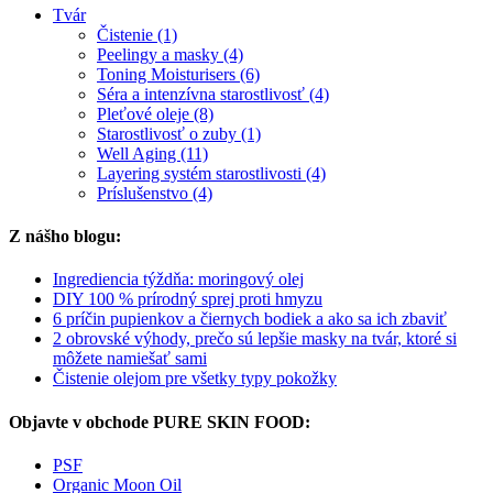
Tvár
Čistenie (1)
Peelingy a masky (4)
Toning Moisturisers (6)
Séra a intenzívna starostlivosť (4)
Pleťové oleje (8)
Starostlivosť o zuby (1)
Well Aging (11)
Layering systém starostlivosti (4)
Príslušenstvo (4)
Z nášho blogu:
Ingrediencia týždňa: moringový olej
DIY 100 % prírodný sprej proti hmyzu
6 príčin pupienkov a čiernych bodiek a ako sa ich zbaviť
2 obrovské výhody, prečo sú lepšie masky na tvár, ktoré si
môžete namiešať sami
Čistenie olejom pre všetky typy pokožky
Objavte v obchode PURE SKIN FOOD:
PSF
Organic Moon Oil