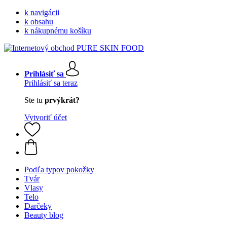
k navigácii
k obsahu
k nákupnému košíku
Prihlásiť sa
Prihlásiť sa teraz
Ste tu
prvýkrát?
Vytvoriť účet
Podľa typov pokožky
Tvár
Vlasy
Telo
Darčeky
Beauty blog