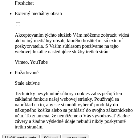
Freshchat
Externý mediálny obsah
Akceptovaním týchto služieb Vám môžeme zobraziť videá
alebo iný mediálny obsah, ktorého hostiteľmi sú externí
poskytovatelia. S Vaším súhlasom používame na tejto
webovej lokalite nasledujúce služby tretích strán:
Vimeo, YouTube
Požadované
Stále aktívne
Technicky nevyhnutné súbory cookies zabezpečujú len
základné funkcie našej webovej stránky. Používajú sa
napríklad na to, aby ste si mohli vyberať produkty do
nákupného košíka alebo sa prihlásiť do svojho zákazníckeho
účtu. To znamená, že nemôžeme o Vás vyvodzovať žiadne
závery a žiadne výsledné údaje nebudú nikdy poskytnuté
tretím stranám.
Uložiť nastavenia.
Súhlasiť
Len povinné