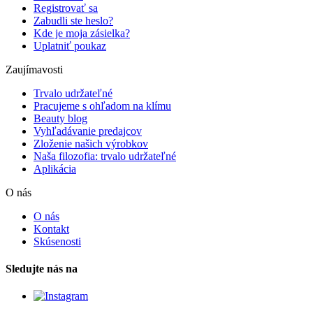
Registrovať sa
Zabudli ste heslo?
Kde je moja zásielka?
Uplatniť poukaz
Zaujímavosti
Trvalo udržateľné
Pracujeme s ohľadom na klímu
Beauty blog
Vyhľadávanie predajcov
Zloženie našich výrobkov
Naša filozofia: trvalo udržateľné
Aplikácia
O nás
O nás
Kontakt
Skúsenosti
Sledujte nás na